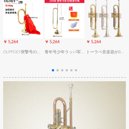
￥ 5,264
￥ 5,264
￥ 5,264
￥
OLPPOEY突撃号のミ
青年号少年ラッパ军
トーラペ音楽器がB调
リタリーの大株号は
楽队トーラス番号乐
三音ト初心者に向け
旧式のミリタリーナ
器少先队番号漆金/银
てレベルアプ试験楽
バーで、トート・精
色B调金标准番嘴(手
队教育教会における
致工芸器の铜大股号
袋ラッピング旗)
西洋楽器の白铜/リン
(33*11)350グラの大
グ青铜/黄铜の三色
连部队の金と赤い布
を配合しています。