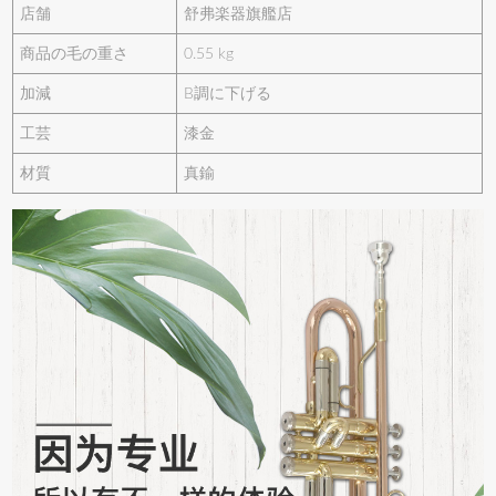
店舗
舒弗楽器旗艦店
商品の毛の重さ
0.55 kg
加減
B調に下げる
工芸
漆金
材質
真鍮