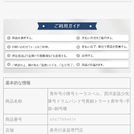
基本的な情報
青年号小隊号トーラスペル。西洋楽器少先
商品名称
隊号ドラムバンド号黄銅トラート青年号+手
袋+銅号嘴
商品番号
69677494474
店舗
衆舟行楽器専門店