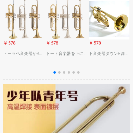
￥ 578
￥ 578
￥ 578
￥
トーラペ音楽器がB调
トート音楽器を下にB
ト音楽器ダウンB调
三音ト初心者に向け
调三音ト初心者向け
XT-120初心者向レベ
てレベルアプ试験楽
レベルジップ试験楽
ルアープ実験演奏黄
队教育教会における
队教育教会西洋楽器
铜学生成人鼓号队演
西洋楽器の白铜/リン
白铜/リーン青铜/黄
奏级金色ト2口1つの
グ青铜/黄铜の三色
铜三色款【プラスコ
弱音器
ープセト】