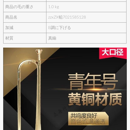
商品の毛の重さ
1.0 kg
商品名
zzxZX铅7021585128
加減
B調に下げる
材質
真鍮