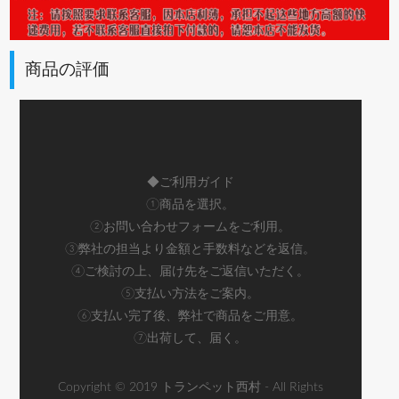
商品の評価
◆ご利用ガイド
①商品を選択。
②お問い合わせフォームをご利用。
③弊社の担当より金額と手数料などを返信。
④ご検討の上、届け先をご返信いただく。
⑤支払い方法をご案内。
⑥支払い完了後、弊社で商品をご用意。
⑦出荷して、届く。
Copyright © 2019 トランペット西村 - All Rights