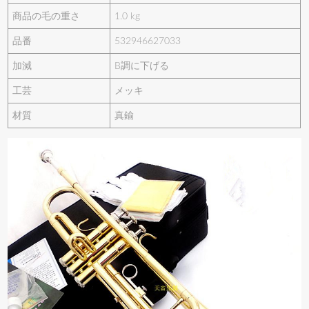
商品の毛の重さ
1.0 kg
品番
532946627033
加減
B調に下げる
工芸
メッキ
材質
真鍮