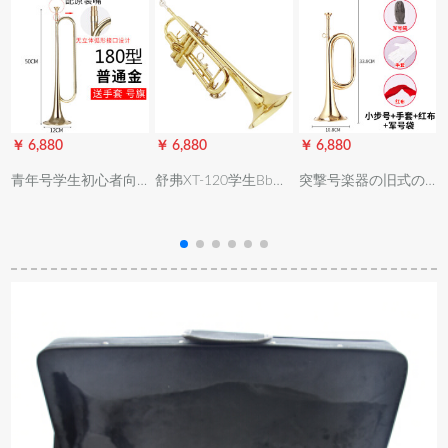
￥ 6,880
￥ 6,880
￥ 6,880
￥
青年号学生初心者向
舒弗XT-120学生Bb
突撃号楽器の旧式の
着b調号小軍号突撃号
tolant Palett楽器铜管
军号ラットール+手袋
純銅成人トート（金
楽初心者向け演奏级
+赤い布+军舰の袋(太
色）180型原装番号口
オーストリアホール
鼓の号队が使います)
【号旗、手袋あり】
ホールホール