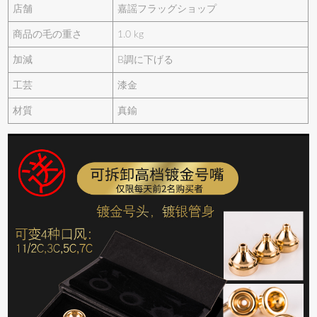
店舗
嘉謡フラッグショップ
商品の毛の重さ
1.0 kg
加減
B調に下げる
工芸
漆金
材質
真鍮