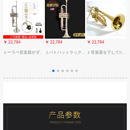
￥ 22,784
￥ 22,784
￥ 22,784
￥
トーラペ音楽器がダ
ミバトハットラック
ト音楽器を下してB调
ウンしたB调生初心者
ダウンB调三音ト初心
XT-120初心者向けレ
向け演奏级児童教师
者向けレベルジップ
ベルアープを演奏し
学校三音号トーラス
试験演奏楽隊学校180
ている真鍮学生の成
ペル+弱音器
S-72
人ドラム号队の初心
者向けテート1つの口
腔に弱音器をプレゼ
ントされます。