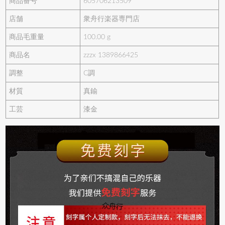
商品番号
605706213509
店舗
衆舟行楽器専門店
商品毛重量
100.00 g
商品名
zzzx 1389866425
調整
C調
材質
真鍮
工芸
漆金