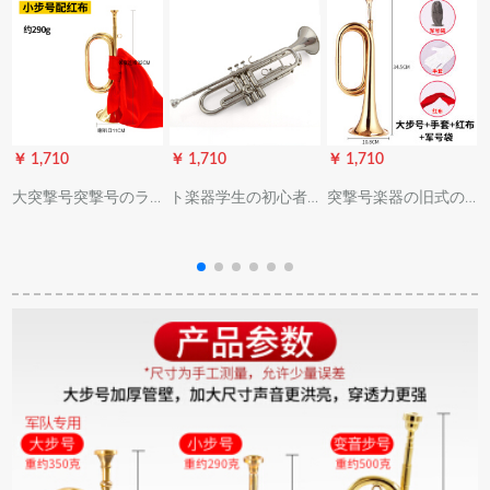
￥ 1,710
￥ 1,710
￥ 1,710
￥
大突撃号突撃号のラ
ト楽器学生の初心者
突撃号楽器の旧式の
ッピングの歩号のラ
向け演奏级児童成人
军号はトロンボーン
ッピングにはトート
教会学校の降b调银白
を吹きます。ト赤軍
ラットがあります。
の道具ラッパの真鍮
精巧な工芸音楽器の
の大きさの歩号の大
銅小歩号に赤い布が
股号は315グラムであ
付けられています。
る。音質がよくて、
(32*11)
ハンドバック+赤い布
+