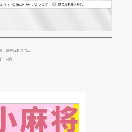
舗：京特玩具専門店
子：A調