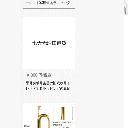
ーレット军用道具ラッピング
黄銅セイズ歩号大股号
(34*11)350 gラーム大连部队
金
￥
800 円(税込)
军号突撃号楽器の旧式吹号ト
レッド军具ラッピングの真鍮
セイズの歩号。