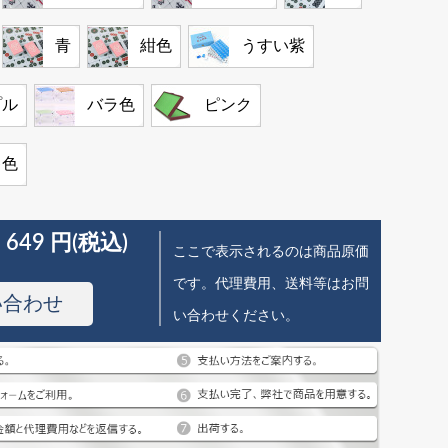
青
紺色
うすい紫
プル
バラ色
ピンク
キ色
 649 円(税込)
ここで表示されるのは商品原価
です。代理費用、送料等はお問
い合わせ
い合わせください。