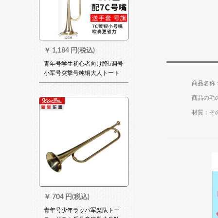
￥
1,184 円(税込)
青年号学生初心者向け降b调号
小军号突撃号纯铜大人トート
(金色)180型に7 C银色キャッ
チャー
商品の毛の
材質：そ
￥
704 円(税込)
青年号少年ラッパ军楽队トー