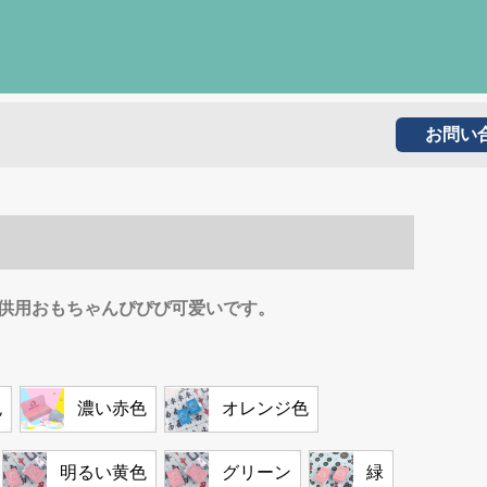
お問い
供用おもちゃんぴぴぴ可爱いです。
色
濃い赤色
オレンジ色
明るい黄色
グリーン
緑