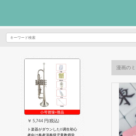
漫画のミ
￥
5,744 円(税込)
ト楽器がダウンしたB调生初心
者向け奏者演奏级児童教师学