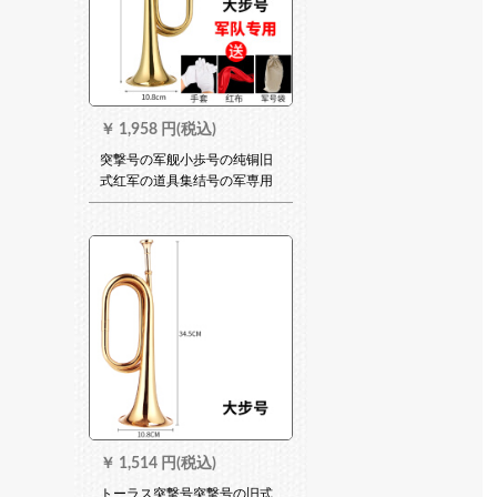
￥
1,958 円(税込)
突撃号の军舰小歩号の纯铜旧
式红军の道具集结号の军専用
大股号
￥
1,514 円(税込)
トーラス突撃号突撃号の旧式