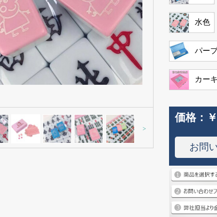
水色
パー
カー
価格：
￥
>
お問