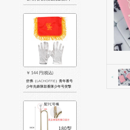
校三音号トラケックス+プレゼ
ント
￥
144 円(税込)
<
舒弗（LACHOFFIE）青年番号
少年先鋒隊鼓番隊少年号突撃
号ラッパ学生号突撃号の軍団
番号トーレット+手袋