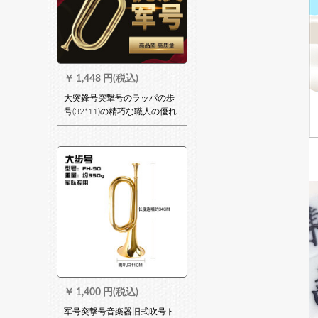
￥
1,448 円(税込)
大突鋒号突撃号のラッパの歩
号(32*11)の精巧な職人の優れ
た品質の音楽器の銅の歩号
(32*11)の290グラハム
￥
1,400 円(税込)
军号突撃号音楽器旧式吹号ト