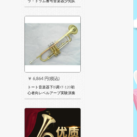
ラ・ドラム番号音楽器少先队
番号漆金/银色B调佳楽牌普及
モデル
￥
6,864 円(税込)
トート音楽器下B调XT-120初
心者向レベルアープ実験演奏
黄铜学生成人鼓号队演奏型三
色2号嘴1つ弱音器