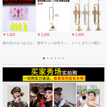
￥ 1,103
￥ 1,103
￥ 1,103
￥
箏の爪のカバはゴム
青年ラッパ少年ラッ
トートダウンB调三音
で子供の初心者に向
パ军楽队トーム番号
ト初心者向けレベル
かって入門します。
漆金/银色B调340 g
アープ実験乐队教学
成人の进级试験に合
170型金色配标准号嘴
教会西洋音楽器ゴン
格しました。テ-トシ
ドル【プレスト】
ガレゲル义甲古箏の
部品の大きさとイズ
の左手(绿色の爪)