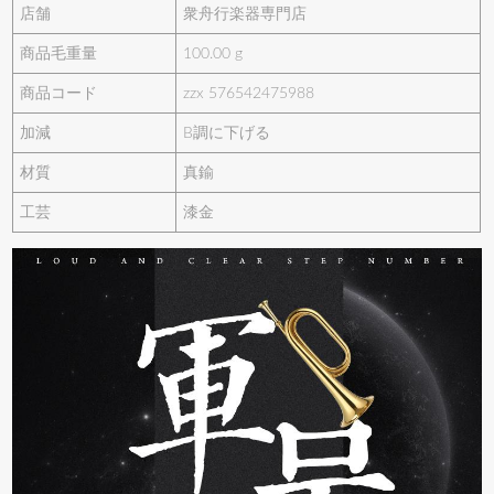
店舗
衆舟行楽器専門店
商品毛重量
100.00 g
商品コード
zzx 576542475988
加減
B調に下げる
材質
真鍮
工芸
漆金