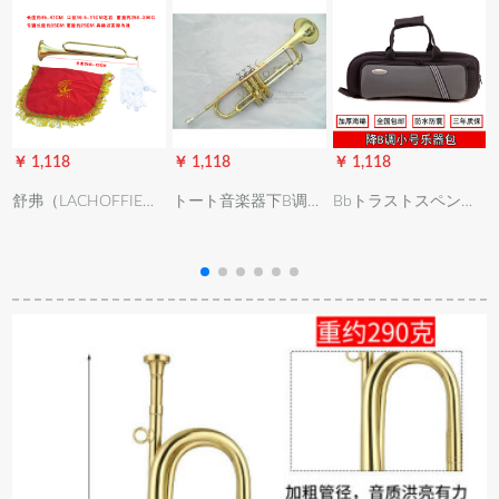
￥ 1,118
￥ 1,118
￥ 1,118
￥
舒弗（LACHOFFIE）
トート音楽器下B调
Bbトラストスペンサ
青年番号少年先鋒隊
XT-120初心者向レベ
ーが可能な防水音楽
鼓番隊少年号突撃号
ルアープ実験演奏黄
器バッキングのイメ
のラッピング学生号
铜学生成人鼓号队演
ールです。
突撃号のラッピング
奏型三色2号嘴1つ弱
を持つ軍団番号トー
音器
ルの外观は一般青年
号+号旗+手袋です。