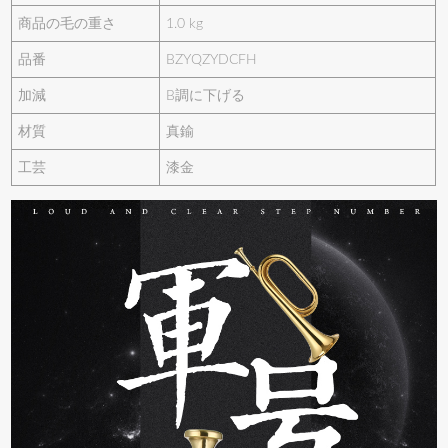
商品の毛の重さ
1.0 kg
品番
BZYQZYDCFH
加減
B調に下げる
材質
真鍮
工芸
漆金