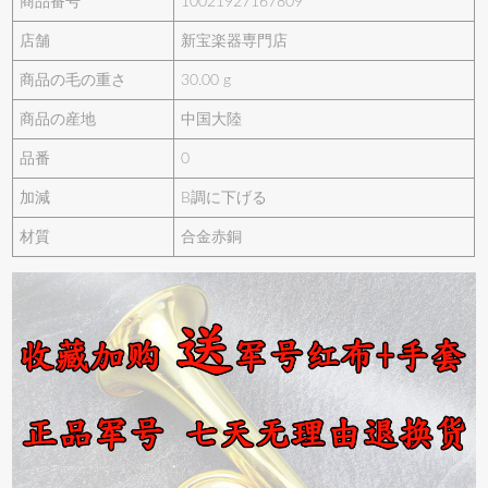
商品番号
10021927167809
店舗
新宝楽器専門店
商品の毛の重さ
30.00 g
商品の産地
中国大陸
品番
0
加減
B調に下げる
材質
合金赤銅