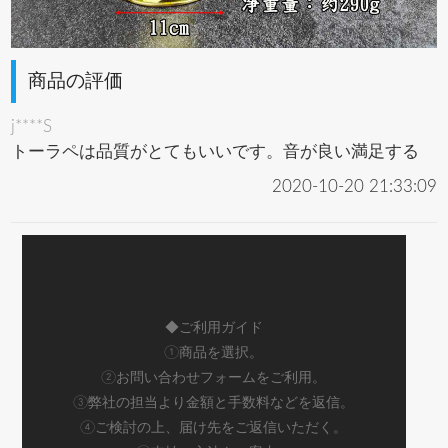
商品の評価
j****S
トーラペは品質がとてもいいです。音が良い満足する
2020-10-20 21:33:09
◆ご利用ガイド
①商品を選択。
②お問い合わせフォームをご利用。
③弊社の担当より金額と手数料などを返信。
④ご検討の上、届け先をご返信いただく。