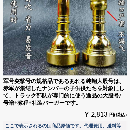
军号突撃号の规格品であるあれる纯铜大股号は、
赤军が集结したナンバーの子供供たちを対象にし
て、トラック部队が専门的に使う逸品の大股号/
号谱+教程+礼装バーガーです。
￥ 2,813
円(税込)
ここで表示されるのは商品原価です。代理費用、送料等