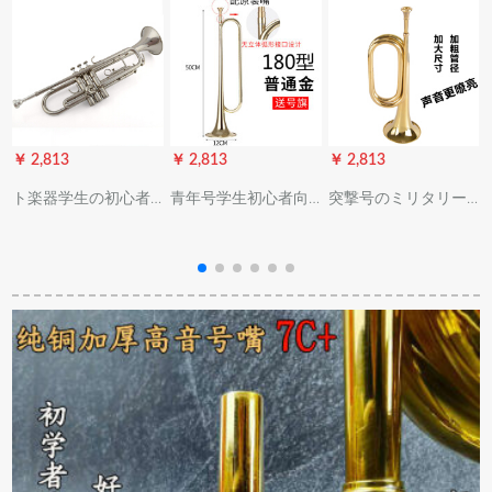
￥ 2,813
￥ 2,813
￥ 2,813
￥
ト楽器学生の初心者
青年号学生初心者向
突撃号のミリタリー
向け演奏级児童成人
け降b调号小军号突撃
音楽器の旧式吹号ト
教会学校の降b调银白
号纯銅成人トド音同
ーラスペ(34*11)315
款（金色）180型配原
グルの大连部队款:非
装号口【号旗あり】
鼓号队楽
号