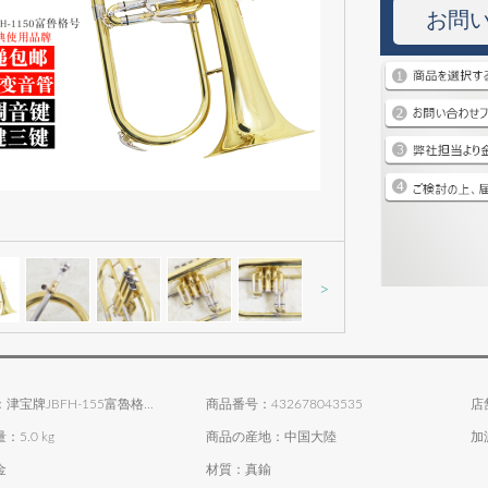
お問
>
商品名称：津宝牌JBFH-155富魯格号bB調立健三ボタン降下B調漆金
商品番号：432678043535
店
5.0 kg
商品の産地：中国大陸
加
金
材質：真鍮