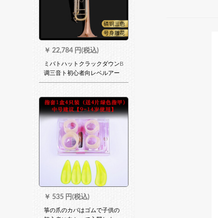
￥
22,784 円(税込)
ミバトハットクラックダウンB
调三音ト初心者向レベルアー
ク実験演奏楽隊学校180 S-
72【リーン青銅三色】音色が
高いから突き抜く力が強い
￥
535 円(税込)
箏の爪のカバはゴムで子供の