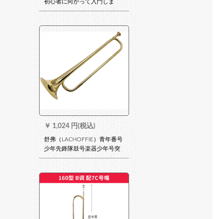
初心者に向かって入門しま
す。成人の进级试験中、トラ
ストスペアの义甲古筝の付属
品の中号の左手(绿色の爪)
￥
1,024 円(税込)
舒弗（LACHOFFIE）青年番号
少年先鋒隊鼓号楽器少年号突
撃号のラッピング学生号突撃
号のラッピングです。外观が
绮丽な青年号です。