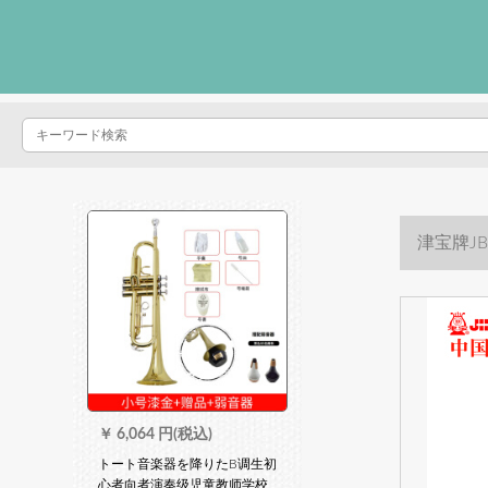
津宝牌J
￥
6,064 円(税込)
トート音楽器を降りたB调生初
心者向者演奏级児童教师学校