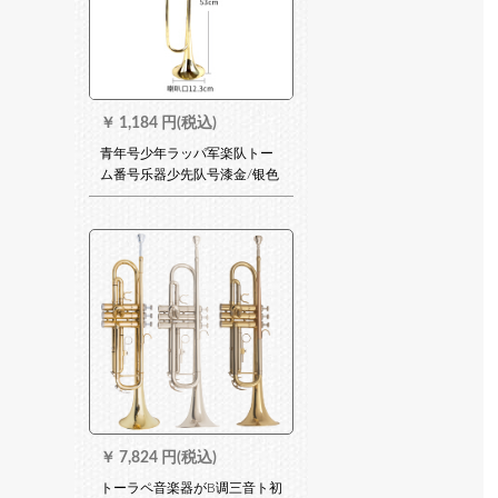
￥
1,184 円(税込)
青年号少年ラッパ军楽队トー
ム番号乐器少先队号漆金/银色
B调金7 C口
￥
7,824 円(税込)
トーラペ音楽器がB调三音ト初