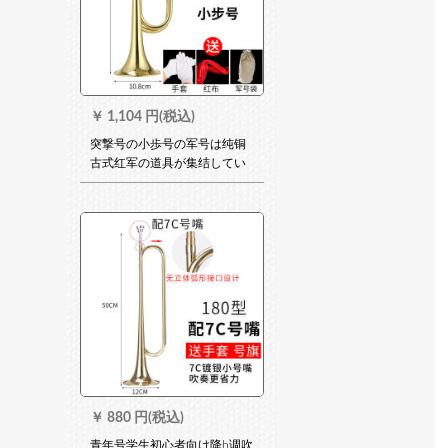
￥
1,104 円(税込)
突撃号の小歩号の军号は纯铜
古式红军の道具が集结してい
ます。号部队専用の大股号の
振动音と同项の小歩号(军配号
の袋+赤い布+手袋)の290グラ
ムラムです。
￥
880 円(税込)
青年号学生初心者向け降b调吹