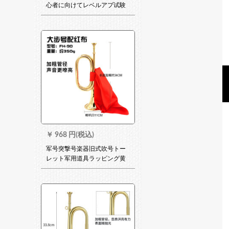
心者に向けてレベルアプ试験
楽队教育教会における西洋楽
器の白铜/リング青铜/黄铜の
三色
￥
968 円(税込)
军号突撃号楽器旧式吹号トー
レット军用道具ラッピング黄
銅セイズ歩号(32*11)290
glam+レットド布地