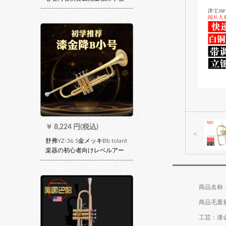
三音号トーラススペッサー
￥
8,224 円(税込)
<
舒弗YZ-36 S金メッキBb tolant
楽器の初心者向けレベルアー
プ試験三音号西洋音楽器演奏
クラス初級金漆ゴンドラテー
ト
商品毛重量：
工芸：漆