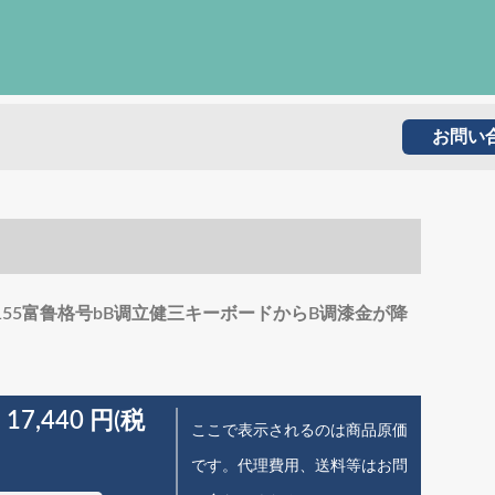
お問い
。
-155富鲁格号bB调立健三キーボードからB调漆金が降
 17,440 円(税
ここで表示されるのは商品原価
です。代理費用、送料等はお問