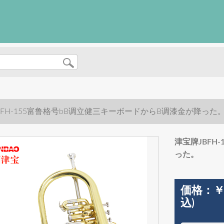
BFH-155富鲁格号bB调立健三キーボードからB调漆金が降った
津宝牌JBFH
った。
価格：
￥
込)