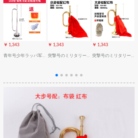
￥ 1,343
￥ 1,343
￥ 1,343
￥
青年号少年ラッパ军
突撃号のミリタリー
突撃号のミリタリー
楽队トーラス番号乐
音楽器の旧式吹号ト
音楽器の旧式吹号ト
器少先队番号漆金/银
ーレットトラック军
ーレットトラック军
色B调银色标准番号口
用の道具ラッピング
の道具ラッピングの
の真鍮の大きな歩み
真鍮の大股号
号の小さ歩号(32*11)
(34*11)350 gの大连部
の290グリムの金は赤
队の専门の金は赤い
い布を配合します。
布を配合して送りま
す。