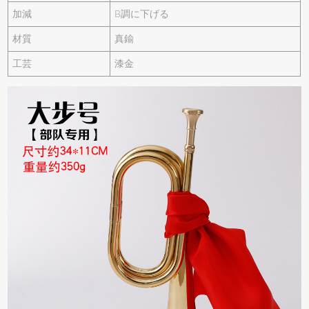
加減
B調に下げる
材質
真鍮
工芸
漆金