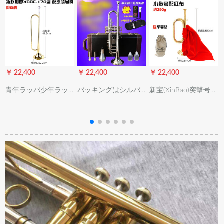
￥ 22,400
￥ 22,400
￥ 22,400
￥
青年ラッパ少年ラッ
バッキングはシルバ
新宝(XinBao)突撃号の
J
パ军楽队トーム番号
ーメーキングをして
军用楽器の旧式ラッ
漆金/银色B调340 g
音調を整えます。テ`
パラペジットの红军
170型金色配标准号嘴
ト音楽器は一体のラ
道具ラッパの大铜の
ッパを用意していま
大きさの歩号の小さ
す。
歩号(32*11)の290グ
ラムラムの金は赤い
布を配合して军用の
袋を送ります。