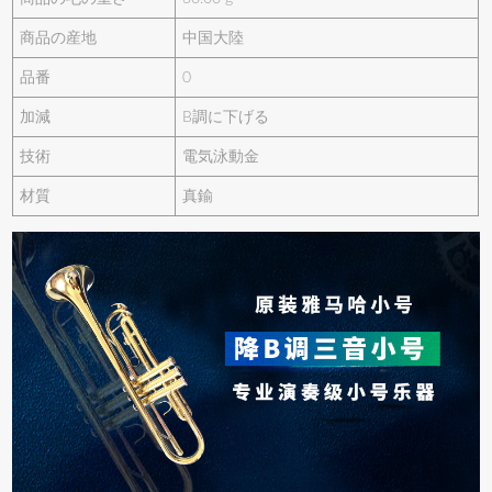
商品の産地
中国大陸
品番
0
加減
B調に下げる
技術
電気泳動金
材質
真鍮