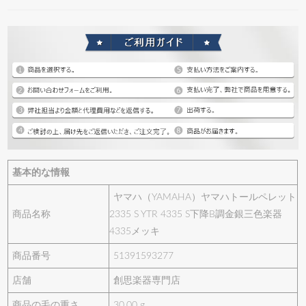
基本的な情報
ヤマハ（YAMAHA）ヤマハトールペレット
商品名称
2335 S YTR 4335 S下降B調金銀三色楽器
4335メッキ
商品番号
51391593277
店舗
創思楽器専門店
商品の毛の重さ
30.00 g