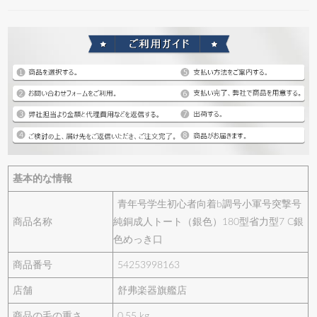
基本的な情報
青年号学生初心者向着b調号小軍号突撃号
商品名称
純銅成人トート（銀色）180型省力型7 C銀
色めっき口
商品番号
54253998163
店舗
舒弗楽器旗艦店
商品の毛の重さ
0.55 kg