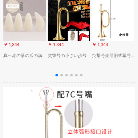
￥ 1,344
￥ 1,344
￥ 1,344
￥
真っ赤の箏の爪の溝
突撃号の小さい歩号
突撃号楽器旧式军号
の成人は進級して実
の军号の纯铜の旧式
ラッセル(ドラム以外
験して演奏すること
の红军の道具が结集
は使用)
とテストします。
して号令の部队の専
门用の大き歩号の振
动する音と同じ金の
温かみの注意を、え
ます：大き股号、小
さい歩号の非太鼓号
の楽器は买います。
注意してください。