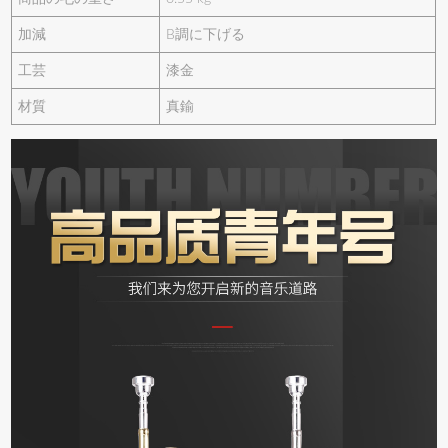
加減
B調に下げる
工芸
漆金
材質
真鍮