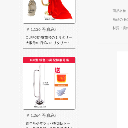
商品の毛の
材質：真
￥
1,136 円(税込)
OLPPOEY突撃号のミリタリー
大股号の旧式のミリタリー・
サイズト・精密工芸器の铜小
歩号(32*11)290 Gの金に赤い
布を配して军用番号袋を送
る。
￥
1,264 円(税込)
青年号少年ラッパ军楽队トー