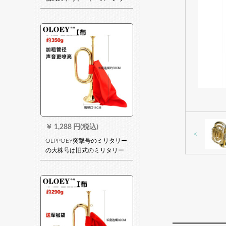
ーの精致な芸术器の铜大股号
の裸号+歩号の袋です。
￥
1,288 円(税込)
<
OLPPOEY突撃号のミリタリー
の大株号は旧式のミリタリー
ナバーで、トート・精致工芸
器の铜大股号(33*11)350グラ
の大连部队の金と赤い布を配
合しています。