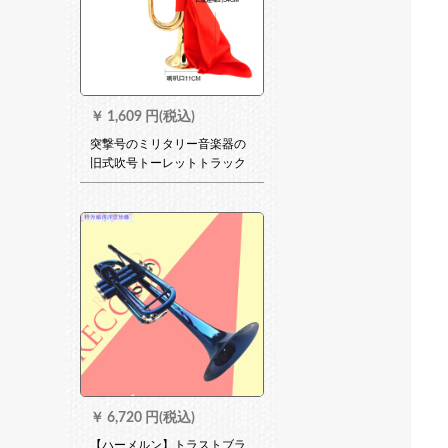
￥
1,609 円(税込)
突撃号のミリタリー音楽器の
旧式吹号トーレットトラック
军の小道具ラッピングの真鍮
の大股号(34*11)350 gの大连
部队の金は赤い布を配合しま
した。
￥
6,720 円(税込)
【ハーメルン】トラストブラ