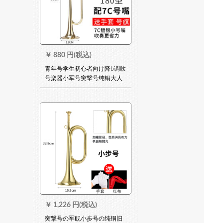
￥
880 円(税込)
青年号学生初心者向け降b调吹
号楽器小军号突撃号纯铜大人
トール大全(金色)180型に7 C
めっき口
￥
1,226 円(税込)
突撃号の军舰小歩号の纯铜旧