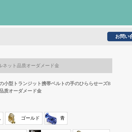
お問い
ルネット品质オーダメード金
の小型トランジット携帯ベルトの手のひららせーズB
品质オーダメード金
色
ゴールド
青