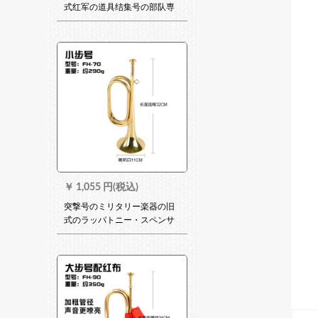
式红军の道具结集号の部队専
用大股号の小歩号(赤い布+手
袋を配合)290グラムラム
￥
1,055 円(税込)
突撃号のミリタリー楽器の旧
式のラッパトニー・スペンサ
ー号の道具ラッパの黄銅の大
きさの歩号の小さい歩号
(32*11)の290グラムの金:太鼓
号の楽器ではないので、買っ
てください。