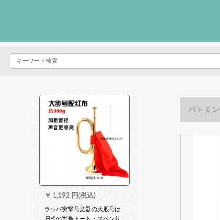
バトミン
￥
1,192 円(税込)
ラッパ突撃号楽器の大股号は
旧式の军号トート・スペンサ