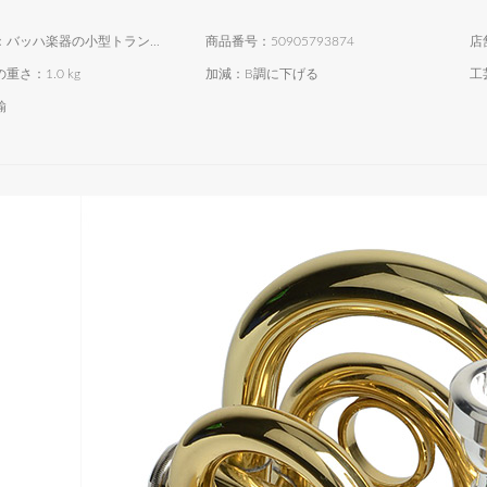
商品名称：バッハ楽器の小型トランジット。ポータブル手のひらサイズB調コルネット品質オーダーメイド金
商品番号：50905793874
重さ：1.0 kg
加減：B調に下げる
工
鍮