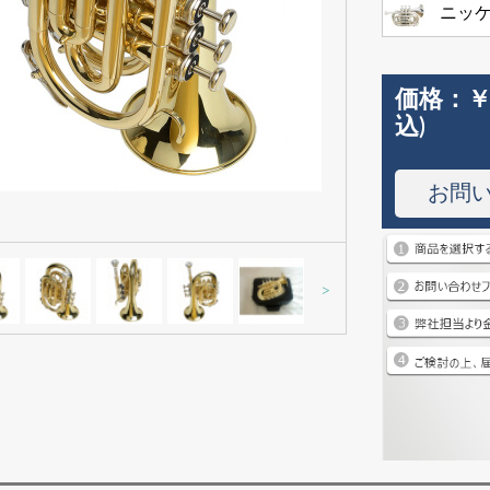
ニッ
価格：
￥
込)
お問
>