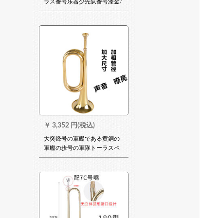
ラス番号乐器少先队番号漆金/
银色B调银色标准番号口
￥
3,352 円(税込)
大突鋒号の軍艦である黄銅の
軍艦の歩号の軍隊トーラスペ
ンサーの精緻な工芸管弦楽器
の大股号。