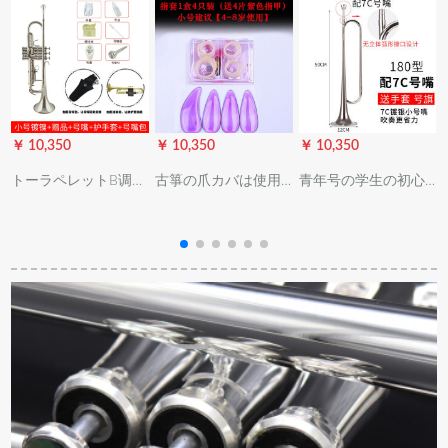
￥ 10,350
￥ 10,350
￥ 10,350
￥
トーラペレットB调生
古箏の爪カバは使用
青年号の学生の初心
の初心者向レ奏者演
しています。ゴムで
者向けの降b调号楽器
X
奏级児童教学校三音
子供の初心者に入門
小军号突撃号の纯銅
号トーラペレットレ
します。成人の進級
成人トート大全(银
ットレットレットっ
試験の中で、トラス
色)180型の省力型7 C
ていう＋番口+号嘴包
トペアレンの義甲の
银色したき口
+ピストガードカバー
部品トートの左手
（紫の爪）