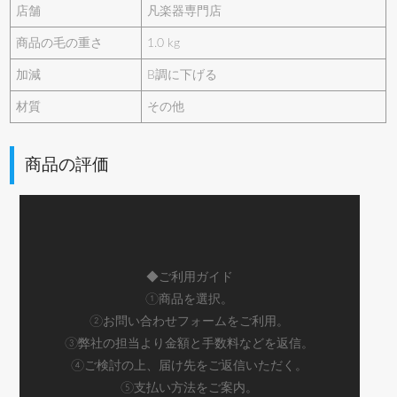
店舗
凡楽器専門店
商品の毛の重さ
1.0 kg
加減
B調に下げる
材質
その他
商品の評価
◆ご利用ガイド
①商品を選択。
②お問い合わせフォームをご利用。
③弊社の担当より金額と手数料などを返信。
④ご検討の上、届け先をご返信いただく。
⑤支払い方法をご案内。