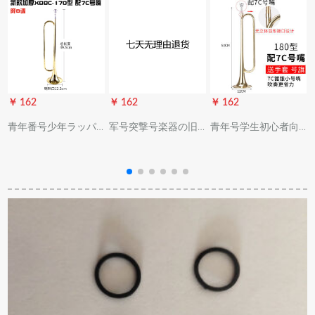
￥ 162
￥ 162
￥ 162
￥
青年番号少年ラッパ
军号突撃号楽器の旧
青年号学生初心者向
军楽队トーラ・ドラ
式吹号トレッド军具
け降b调吹号楽器小军
器
ム号漆金/银色B调375
ラッピングの真鍮セ
号突撃号纯铜大人ト
楽
glam 170型金色配合
イズの歩号。
ール大全(金色)180型
省力7 C号嘴
に7 Cめっき口