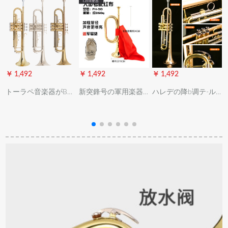
￥ 1,492
￥ 1,492
￥ 1,492
￥
トーラペ音楽器がB调
新突鋒号の軍用楽器
ハレデの降b调テ-ル
三音ト初心者に向け
の旧式吹号トーラス
学生の初心者向レベ
てレベルアプ试験楽
(34*11)350グラムの
ベルのアジップテス
队教育教会における
大連部隊の金は赤い
ト成人演奏黄铜トー
西洋楽器の白铜/リン
布を配して軍用番号
ルスペンサーHTR-
号
グ青铜/黄铜の三色
を送ります。
601品质注文金