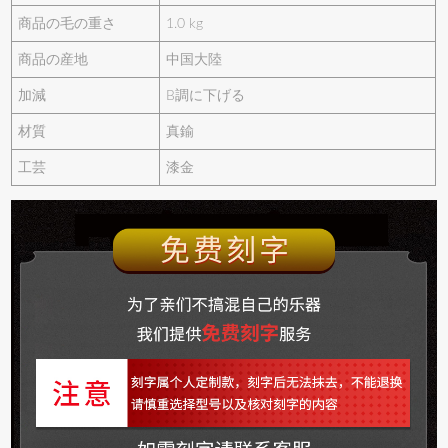
商品の毛の重さ
1.0 kg
商品の産地
中国大陸
加減
B調に下げる
材質
真鍮
工芸
漆金