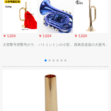
￥ 1,024
￥ 1,024
￥ 1,024
￥
大突撃号突撃号のラ
バトミントンの小型
西典音楽器の大股号
ッピングの歩号のラ
トランジット机器携
突撃号のミリタリー
ッピングにはトート
带帯手のひららせー
音楽集结号のトロン
ラットがあります。
ズB调コルネ品质オー
ペーストの精致な工
精巧な工芸音楽器の
ダメードデザイン青
芸品の上质な音楽器
銅小歩号に赤い布が
の铜専门の歩号の32
付けられています。
X 11290グラムはドラ
(32*11)
ムムの楽器であると
いうことに注意して
ください。