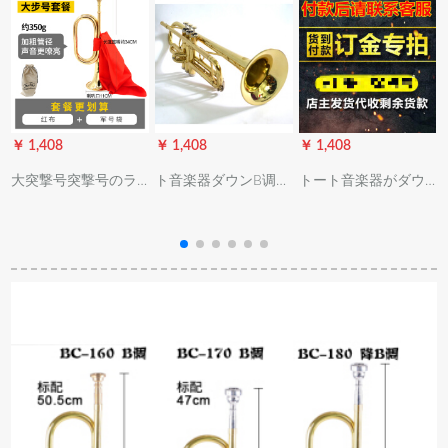
￥ 1,408
￥ 1,408
￥ 1,408
￥
大突撃号突撃号のラ
ト音楽器ダウンB调
トート音楽器がダウ
ッピングは、トート
XT-120初心者向レベ
ンしたB调XT-120初
の精致な工芸音楽器
ルアープ実験演奏黄
心者向けレベルアー
の铜大股号に赤い布
铜学生成人鼓号队演
プ试験演奏黄铜学生
を配备して军用号袋
奏级金色ト2口1つの
成人鼓号队演奏级ト
を送る(34*11)
弱音器
ーラペ1口は弱音器を
プレゼントします。