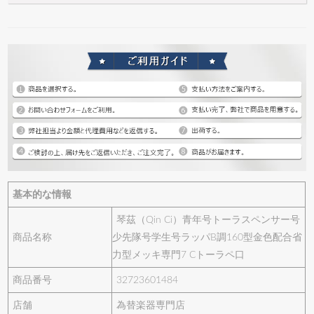
基本的な情報
琴茲（Qin Ci）青年号トーラスペンサー号
商品名称
少先隊号学生号ラッパB調160型金色配合省
力型メッキ専門7 Cトーラペ口
商品番号
32723601484
店舗
為替楽器専門店