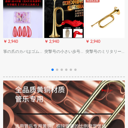
￥ 2,940
￥ 2,940
￥ 2,940
￥
箏の爪のカバはゴム
突撃号の小さい歩号
突撃号のミリタリー
で子供の初心者に向
の军号の纯铜の旧式
の大股号は旧式のミ
かって入門します。
の红军の道具が结集
リタリーナバーン
成人の进级试験に合
して号令の部队の専
で、トートの精巧な
格しました。テ-トシ
门用の大き歩号の振
工芸器、铜の春节プ
リカゲル义甲古箏の
动する音と同じ金の
レゼの大股号
部品の大きサズの右
温かみの注意を、え
(34*11)315グリムの
手(赤い爪)
ます：大き股号、小
大连部队の金です。
さい歩号の非太鼓号
の楽器は买います。
注意してください。