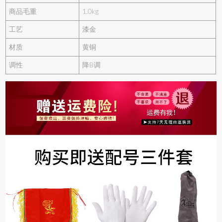
商品毛重
1.0kg
工艺
漆金
材质
黄铜
调性
降B调