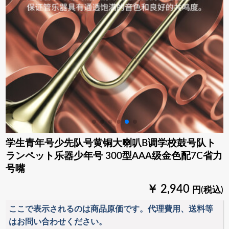
学生青年号少先队号黄铜大喇叭B调学校鼓号队ト
ランペット乐器少年号 300型AAA级金色配7C省力
号嘴
￥ 2,940
円(税込)
ここで表示されるのは商品原価です。代理費用、送料等
はお問い合わせください。