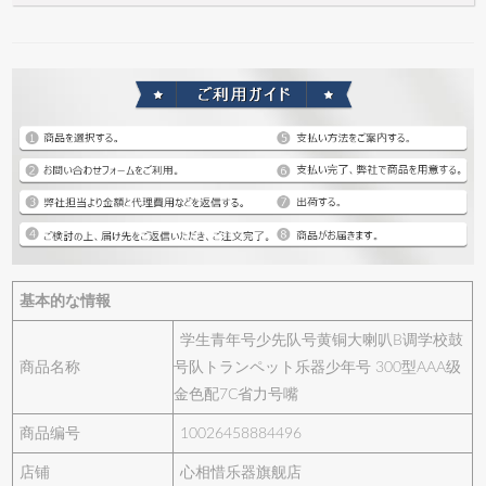
基本的な情報
学生青年号少先队号黄铜大喇叭B调学校鼓
商品名称
号队トランペット乐器少年号 300型AAA级
金色配7C省力号嘴
商品编号
10026458884496
店铺
心相惜乐器旗舰店