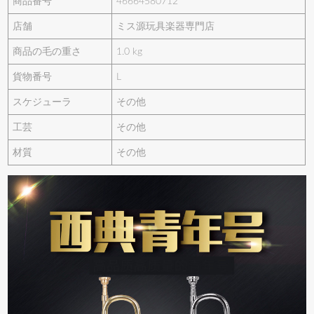
商品番号
46664580712
店舗
ミス源玩具楽器専門店
商品の毛の重さ
1.0 kg
貨物番号
L
スケジューラ
その他
工芸
その他
材質
その他