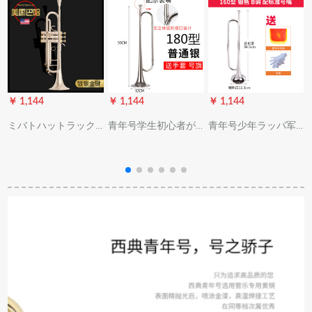
￥ 1,144
￥ 1,144
￥ 1,144
￥
ミバトハットラック
青年号学生初心者がb
青年号少年ラッパ军
ダウンB调三音ト初心
调号の小军号に向か
楽队トーラス番号乐
X
者向けレベルジップ
って突撃した纯铜成
器少先队番号漆金/银
试験演奏楽隊学校180
人トート（银色）180
色B调银色标准番号口
S-72
型のオリジナルナン
バー「号旗、手提げ
袋あり」