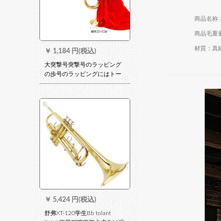
商品毛重量：
材質：真
￥
1,184 円(税込)
大突撃号突撃号のラッピング
の歩号のラッピングにはトー
トラットがあります。精巧な
工芸音楽器の銅小歩号に赤い
布が付けられています。
(32*11)
￥
5,424 円(税込)
舒弗XT-120学生Bb tolant