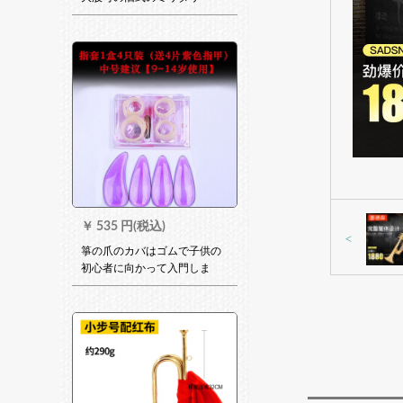
サイズト・精密工芸器の铜小
歩号(32*11)290 Gの金に赤い
布を配して军用番号袋を送
る。
￥
535 円(税込)
<
箏の爪のカバはゴムで子供の
初心者に向かって入門しま
す。成人の进级试验を受ける
とき、テトリカルの义甲古箏
の付属品の中号右手（紫の
爪）