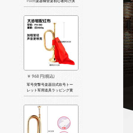
Palett楽器铜管楽初心者向け演
奏级オーストリアホールホー
ルホール
￥
968 円(税込)
军号突撃号楽器旧式吹号トー
レット军用道具ラッピング黄
銅セイズ歩号(32*11)290
glam+レットド布地