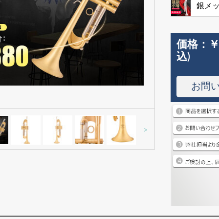
銀メ
価格：
￥
込)
お問
>