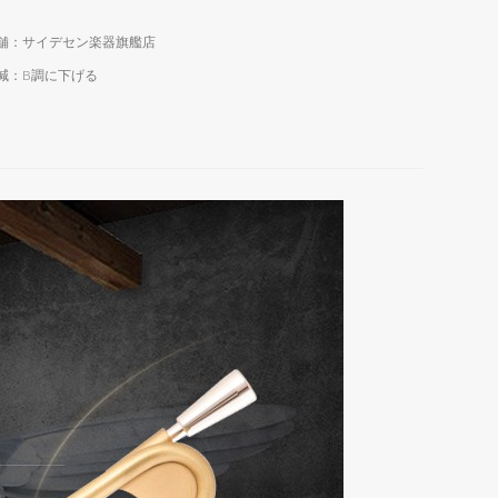
舗：サイデセン楽器旗艦店
減：B調に下げる