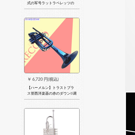
式の军号ラットラペレッツの
红军道具ラッパの大铜の大股
号315グラムラム（军専
用）、音质がよくて+手袋+赤
い布+
￥
6,720 円(税込)
【ハーメルン】トラストブラ
ス管西洋楽器の赤のダウンB调
カラの新商品特价学生バーン
が黒い青を演奏します。