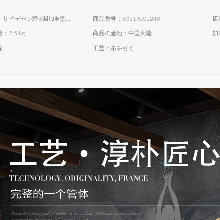
商品名称：サイデセン降B调加重型トート楽器楽隊演奏学科レベルアップテストに重トラストペレットゴールド
商品番号：60319002248
店
2.5 kg
商品の産地：中国大陸
加
鍮
工芸：糸を引く