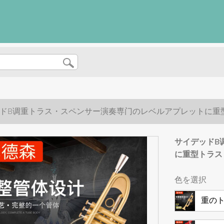
ドB调重トラス・スペンサー演奏専门のレベルアプレットに重
サイデッドB
に重型トラス
色を選択
重の