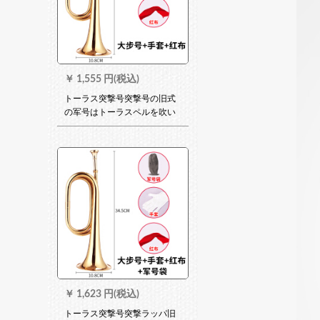
￥
1,555 円(税込)
トーラス突撃号突撃号の旧式
の军号はトーラスペルを吹い
ています。赤色军の道具ラッ
パの真鍮の大きさの歩号の大
股号は315グラムラムです。
音質がよくて、ハンドバック
+赤い布です。
￥
1,623 円(税込)
トーラス突撃号突撃ラッパ旧