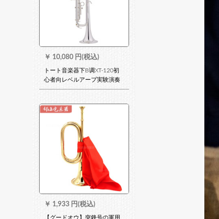
￥
10,080 円(税込)
トート音楽器下B调XT-120初
心者向レベルアープ実験演奏
真鍮学生成人鼓号队演奏型シ
ルバピング3口1つ弱音器
￥
1,933 円(税込)
【グードオウ】突鋒号の軍用