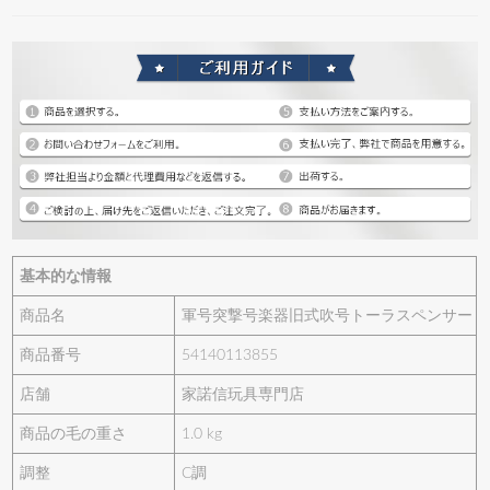
基本的な情報
商品名
軍号突撃号楽器旧式吹号トーラスペンサー
商品番号
54140113855
店舗
家諾信玩具専門店
商品の毛の重さ
1.0 kg
調整
C調