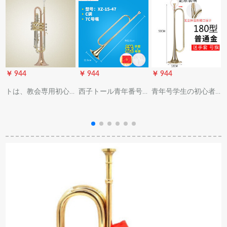
￥ 944
￥ 944
￥ 944
￥
トは、教会専用初心
西子トール青年番号
青年号学生の初心者
者向けに演奏してい
ドラム番号少年先鋒
がb调号の小军号に向
ます。アタッチメン
隊番号C調律B調ゴー
かって突撃したの
トを演奏します。
ルドC調7 Cラッピン
は、纯铜成人トート
グバッグ
震えの音とタイプ
（金色）180型のオリ
ジナルナンバー。
【号旗、手袋あり】