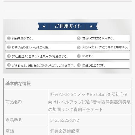
基本的な情報
舒弗YZ-36 S金メッキBb tolant楽器初心者
商品名称
向けレベルアップ試験3音号西洋楽器演奏級
の加固リング青銅三色テート
商品番号
542562226892
店舗
舒弗楽器旗艦店