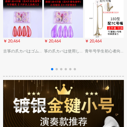
￥ 20,464
￥ 20,464
￥ 20,464
￥
古箏の爪カバはゴム
箏の爪カバは使用し
青年号学生初心者向
で子供の初心者に向
ていないでゴムで子
け降b调号小军号突撃
かって入門する大人
供の初心者に入門し
号纯铜大人トート(金
に向けて進級試験を
ます。成人の进级试
色)180型に7 C银色キ
受けている中でトラ
験を受けます。トラ
ャッチャー
ストペアリング義甲
トシカリゲームの义
古箏の部品の大きな
甲古箏の部品トーラ
サイズの左手（赤い
ペレットの右手(紫の
爪）
爪)