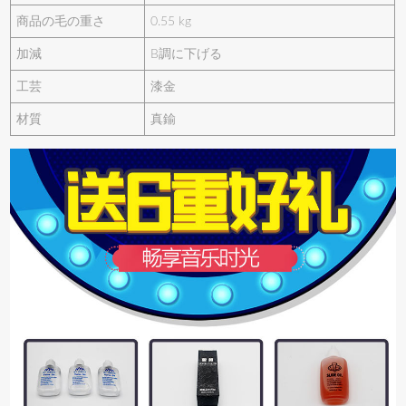
商品の毛の重さ
0.55 kg
加減
B調に下げる
工芸
漆金
材質
真鍮