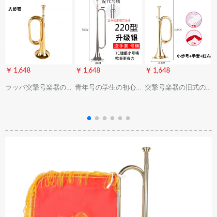
￥ 1,648
￥ 1,648
￥ 1,648
￥
ラッパ突撃号楽器の
青年号の学生の初心
突撃号楽器の旧式の
大股号は旧式の军号
者向け低b调号小军号
军号ラットパイント
トート・スペンサー
突撃号の纯铜成人ト
军用の道具ラッピン
の精致な芸术器であ
ート(银色)の进级220
グの真鍮の大きさの
る。
型に7 C银メーキング
歩号の290グラムラム
を配合しています。
+手袋+赤い布(ドラム
ム以外のチムが使う)