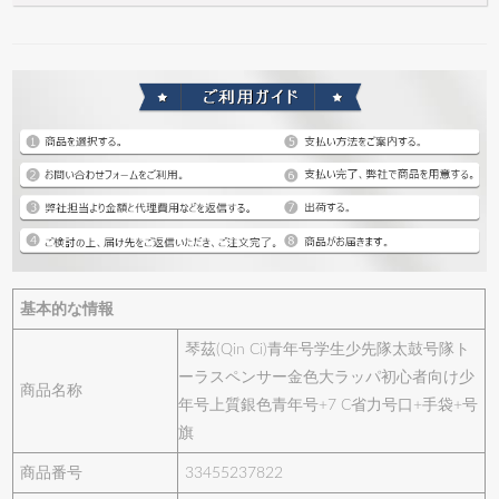
基本的な情報
琴茲(Qin Ci)青年号学生少先隊太鼓号隊ト
ーラスペンサー金色大ラッパ初心者向け少
商品名称
年号上質銀色青年号+7 C省力号口+手袋+号
旗
商品番号
33455237822