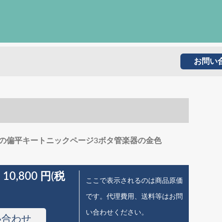
お問い
の偏平キートニックページ3ボタ管楽器の金色
 10,800 円(税
ここで表示されるのは商品原価
です。代理費用、送料等はお問
い合わせください。
い合わせ