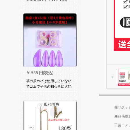
す。成人の进级试验を受ける
とき、テトリカルの义甲古箏
の付属品の中号右手（紫の
爪）
￥
535 円(税込)
<
箏の爪カバは使用していない
でゴムで子供の初心者に入門
します。成人の进级试験を受
けます。トラトシカリゲーム
の义甲古箏の部品トーラペレ
ットの右手(紫の爪)
商品毛重量：
工芸：メ