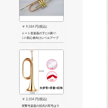
￥
9,584 円(税込)
トート音楽器の下にB调XT-
120初心者向けレベルアープ
の実験演奏による真鍮学生成
人鼓号队演奏型バラ铜3号嘴1
つの弱音器
￥
2,104 円(税込)
突撃号楽器の旧式の军号はラ