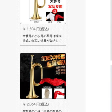
￥
1,504 円(税込)
突撃号の小歩号の军号は纯铜
旧式の红军の道具が集结して
います。号部队専用の大股号
の震音と同じ大股号（赤い布
＋手袋を配合する）350 gのグ
ラムの部队専用です。
￥
2,064 円(税込)
突撃号の小さい歩号の军号の