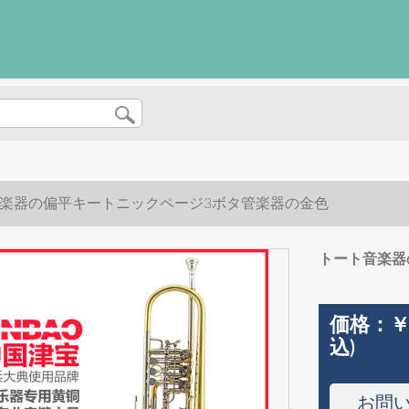
楽器の偏平キートニックページ3ボタ管楽器の金色
トート音楽器
価格：
￥
込)
お問