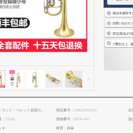
>
商品名：トラント・ペレット楽器の金メッキ
商品番号：33824596315
店
3.0 kg
貨物番号：JBTR-440
加
ッキ
材質：真鍮