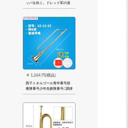
ッパを吹く。ドレッド军の道
具であるパイパンの真鍮の大
股号315 glam(军専用)の音质が
良くて、手袋+赤い布
￥
1,264 円(税込)
西子トオルゴール青年番号鼓
番隊番号少年先鋒隊番号C調律
Bが金色になっており、B調律
標準番号口笛手袋