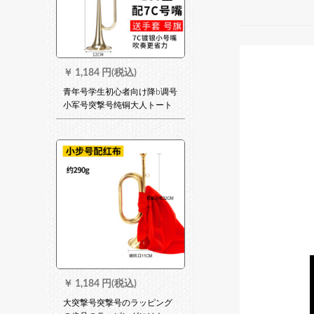
￥
1,184 円(税込)
青年号学生初心者向け降b调号
小军号突撃号纯铜大人トート
(金色)180型に7 C银色キャッ
チャー
￥
1,184 円(税込)
大突撃号突撃号のラッピング