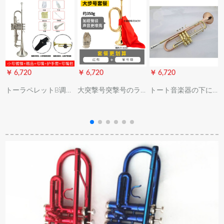
￥ 6,720
￥ 6,720
￥ 6,720
￥
トーラペレットB调生
大突撃号突撃号のラ
トート音楽器の下にB
の初心者向レ奏者演
ッピングは、トート
调XT-120初心者向け
奏级児童教学校三音
の精致な工芸音楽器
レベルアープの実験
号トーラペレットレ
の铜大股号に赤い布
演奏による真鍮学生
ットレットレットっ
を配备して军用号袋
成人鼓号队演奏型バ
ていう＋番口+号嘴包
を送る(34*11)
ラ铜3号嘴1つの弱音
(
+ピストガードカバー
器