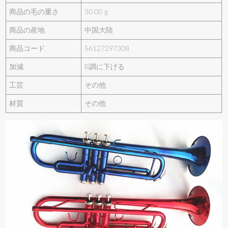
商品の毛の重さ
30.00 g
商品の産地
中国大陸
商品コード
56127297308
加減
B調に下げる
工芸
その他
材質
その他