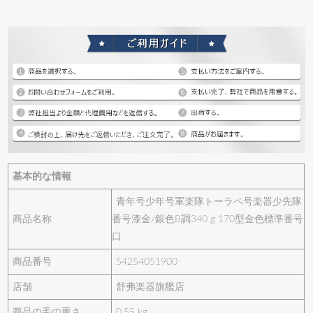
基本的な情報
青年号少年号軍楽隊トーラペ号楽器少先隊
商品名称
番号漆金/銀色B調340 g 170型金色標準番号
口
商品番号
54254051900
店舗
舒弗楽器旗艦店
商品の毛の重さ
0.55 kg