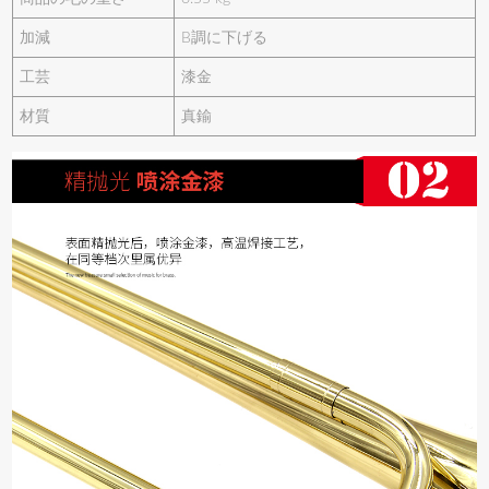
加減
B調に下げる
工芸
漆金
材質
真鍮