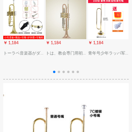
￥ 1,184
￥ 1,184
￥ 1,184
￥
トーラペ音楽器がダ
トは、教会専门用初
青年号少年ラッパ军
ウンしたB调生初心者
心者向けの演奏、ア
楽队トーラス番号乐
向けピアニスト演奏
ープグレイドドの三
器少先队番号漆金/银
级児童教师学校三音
色テ仕様です。
色B调金标准番嘴(手
号トーラペレット+号
袋ラッピング旗)
嘴+号嘴+号嘴包+ピス
トガードカバー