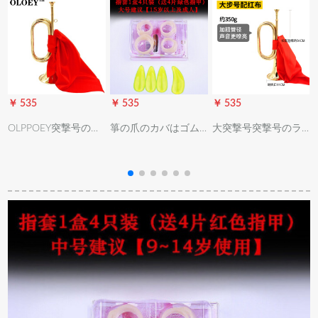
￥ 535
￥ 535
￥ 535
￥
OLPPOEY突撃号のミ
箏の爪のカバはゴム
大突撃号突撃号のラ
リタリー大股号の旧
で子供の初心者に向
ッピングは、トート
式のミリタリー・サ
かって入門します。
の精巧な工芸品音楽
ードラックの精致な
成人の进级试験に合
器である、ある铜の
工芸音楽器の铜小歩
格しました。テ-トシ
大股号に赤い布を配
号(32*11)290グラム
ガレゲル义甲古箏の
している（34*11）
の赤い布を配合しま
部品の大きさとイズ
した。
の左手(绿色の爪)