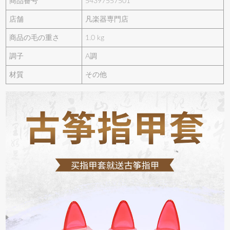
商品番号
54397557501
店舗
凡楽器専門店
商品の毛の重さ
1.0 kg
調子
A調
材質
その他