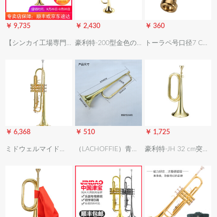
演奏します。
ムラムの大连部队の
金配の赤い布
￥ 9,735
￥ 2,430
￥ 360
【シンカイ工場専門
豪利特-200型金色の
トーラペ号口径7 C省
店】シンカテルX T-
青年号学生番号青銅
力型ブローチ付属品
100型Bbトールラス
の大ラッパがアダル
ペンサー成人児童初
ト太鼓号チームトー
心者向け学生進級試
ラスペを調整しまし
験入門校ブロッバイ
た。
ン演奏加譜モデル
【付帯品揃えるえ】
￥ 6,368
￥ 510
￥ 1,725
ミドウェルマイド
（LACHOFFIE）青年
豪利特-JH 32 cm突撃
MIDWAYBbトレイン
号少年先鋒隊鼓番隊
号小歩号紧急集合ラ
スペンサー進級試験
少年号突撃ラッパ学
ッパ集结号トラスト
トロンベト専用MTR-
生号ドラパン外観一
スペル部队専用旧式
H 1
般青年号（普通番号
号の真鍮号
口）